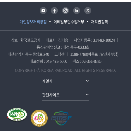
유튜브
페이스북
인스타그램
블로그
트위터
개인정보처리방침
이메일무단수집거부
저작권정책
상호 : 한국철도공사
대표자 : 김태승
사업자등록 : 314-82-10024
통신판매업신고 : 대전 동구-0233호
대전광역시 동구 중앙로 240
고객센터 : 1588-7788(이용료 : 발신자부담)
대표전화 : 042-472-5000
팩스 : 02-361-8385
COPYRIGHT ⓒ KOREA RAILROAD. ALL RIGHTS RESERVED.
계열사
관련사이트