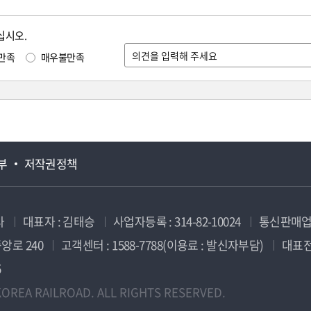
십시오.
만족
매우불만족
부
저작권정책
사
대표자 : 김태승
사업자등록 : 314-82-10024
통신판매업신
앙로 240
고객센터 : 1588-7788(이용료 : 발신자부담)
대표전화
5
OREA RAILROAD. ALL RIGHTS RESERVED.