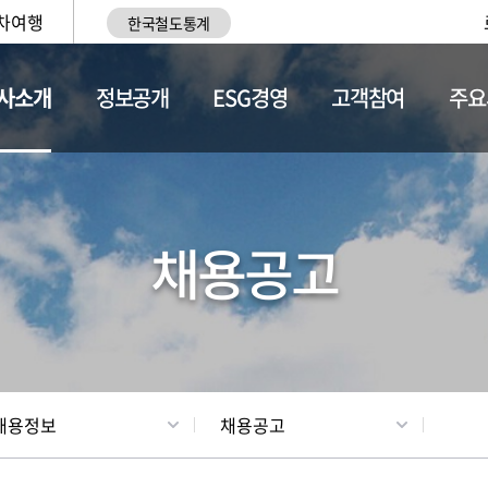
차여행
한국철도통계
사소개
정보공개
ESG경영
고객참여
주요
황
조직현황
채용정보
채용공고
채용정보
채용공고