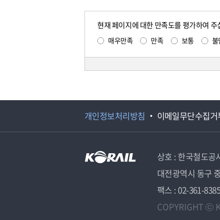
현재 페이지에 대한 만족도를 평가하여 주
매우만족
만족
보통
불
개인정보처리방침
이메일무단수집거
상호 : 한국철도공
대전광역시 동구 중
팩스 : 02-361-838
COPYRIGHT ⓒ K