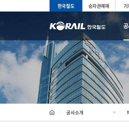
한국철도
승차권예매
기
공
CEO
일반현
공사소개