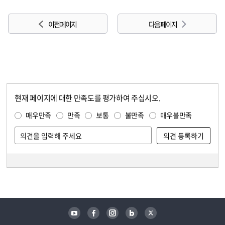
이전 페이지
다음 페이지
현재 페이지에 대한 만족도를 평가하여 주십시오.
콘텐츠 만족도 조사
만족도 조사
매우만족
만족
보통
불만족
매우불만족
담당자 정보
담당자 정보
유튜브
페이스북
인스타그램
블로그
트위터