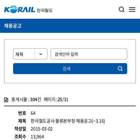
채용공고
검색
총게시물 :
304
건 페이지 :
25
/31
게시물 목록
코레일소개_경영공시_채용공고 목록 - 정보 제공
번호
64
제목
한국철도공사 물류본부장 채용공고(~3.16)
작성일
2015-03-02
조회수
13,964