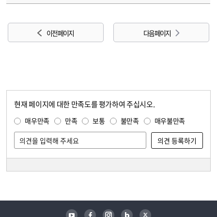
이전 페이지
다음 페이지
현재 페이지에 대한 만족도를 평가하여 주십시오.
콘텐츠 만족도 조사
만족도 조사
매우만족
만족
보통
불만족
매우불만족
담당자 정보
담당자 정보
유튜브
페이스북
인스타그램
블로그
트위터