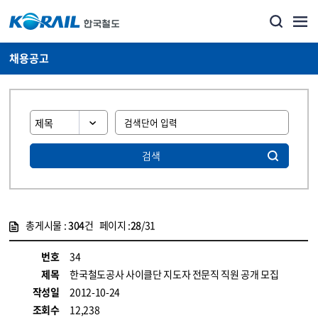
채용공고
검색
총게시물 :
304
건 페이지 :
28
/31
게시물 목록
코레일소개_경영공시_채용공고 목록 - 정보 제공
번호
34
제목
한국철도공사 사이클단 지도자 전문직 직원 공개 모집
작성일
2012-10-24
조회수
12,238