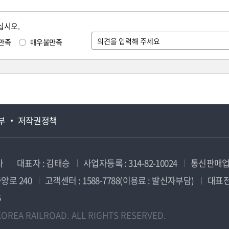
십시오.
만족
매우불만족
부
저작권정책
사
대표자 : 김태승
사업자등록 : 314-82-10024
통신판매업신
앙로 240
고객센터 : 1588-7788(이용료 : 발신자부담)
대표전화
5
OREA RAILROAD. ALL RIGHTS RESERVED.