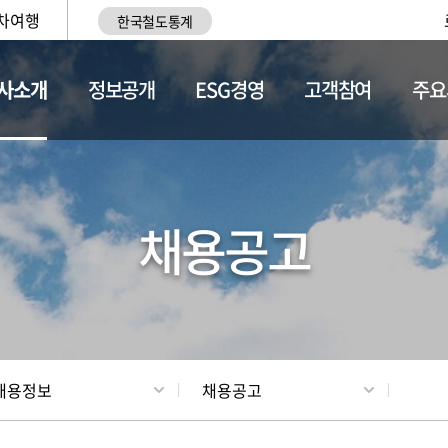
차여행
한국철도통계
사소개
정보공개
ESG경영
고객참여
주요
황
조직현황
채용정보
채용공고
채용정보
채용공고