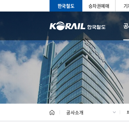
한국철도
승차권예매
기
공
CEO
일반현
공사소개