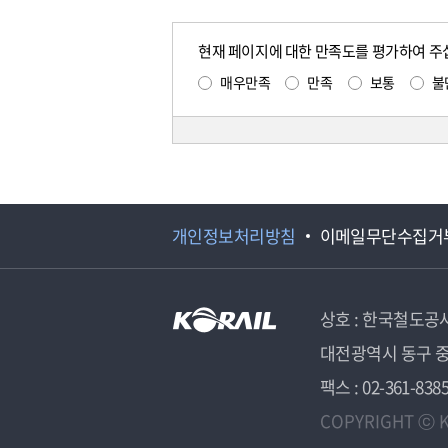
현재 페이지에 대한 만족도를 평가하여 주
매우만족
만족
보통
불
개인정보처리방침
이메일무단수집거
상호 : 한국철도공
대전광역시 동구 중
팩스 : 02-361-838
COPYRIGHT ⓒ K