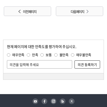
이전 페이지
다음 페이지
현재 페이지에 대한 만족도를 평가하여 주십시오.
콘텐츠 만족도 조사
만족도 조사
매우만족
만족
보통
불만족
매우불만족
담당자 정보
담당자 정보
유튜브
페이스북
인스타그램
블로그
트위터