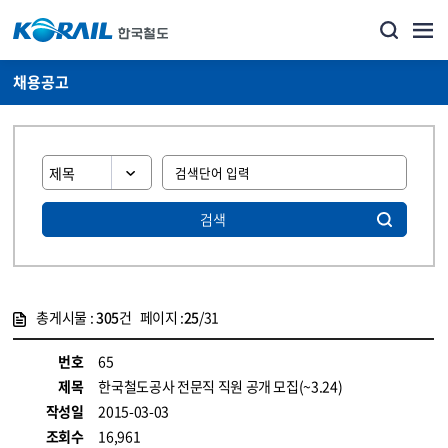
채용공고
검색
총게시물 :
305
건 페이지 :
25
/31
게시물 목록
코레일소개_경영공시_채용공고 목록 - 정보 제공
번호
65
제목
한국철도공사 전문직 직원 공개 모집(~3.24)
작성일
2015-03-03
조회수
16,961