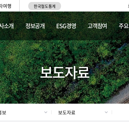
차여행
한국철도통계
사소개
정보공개
ESG경영
고객참여
주요
업
갤러리
기차소개
보도자료
홍보
보도자료