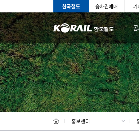
한국철도
승차권예매
기
공
홍보
문화사
홍보센터