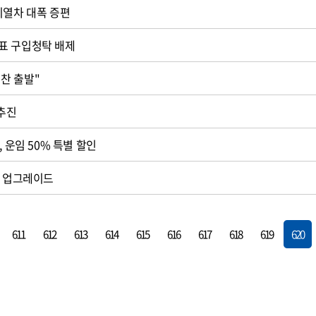
시열차 대폭 증편
표 구입청탁 배제
보전협의회 "힘찬 출발"
 추진
, 운임 50% 특별 할인
계 업그레이드
611
612
613
614
615
616
617
618
619
620