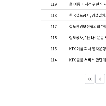
119
올 여름 피서객 위한 임
118
한국철도공사, 명절열차
117
철도환경
116
철도공사, 1社1村 운동
115
KTX 여름 피서 열차운행
114
KTX 물품 서비스 한단