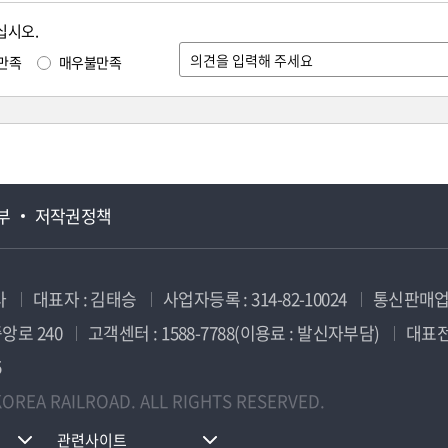
십시오.
만족
매우불만족
부
저작권정책
사
대표자 : 김태승
사업자등록 : 314-82-10024
통신판매업신
앙로 240
고객센터 : 1588-7788(이용료 : 발신자부담)
대표전화
5
OREA RAILROAD. ALL RIGHTS RESERVED.
관련사이트