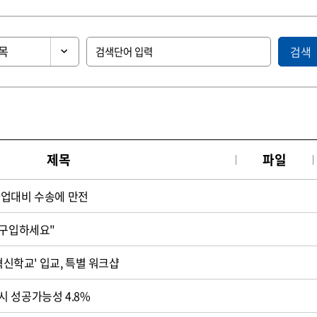
검색
제목
파일
파업대비 수송에 만전
 구입하세요"
'혁신학교' 입교, 특별 워크샵
 성공가능성 4.8%