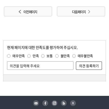
이전 페이지
다음 페이지
현재 페이지에 대한 만족도를 평가하여 주십시오.
콘텐츠 만족도 조사
만족도 조사
매우만족
만족
보통
불만족
매우불만족
담당자 정보
담당자 정보
유튜브
페이스북
인스타그램
블로그
트위터