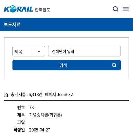
보도자료
검색
총게시물 :
6,313
건 페이지 :
625
/632
게시물 목록
뉴스·홍보_보도자료 목록 - 정보 제공
번호
73
제목
기념승차권(희귀본)
파일
작성일
2005-04-27