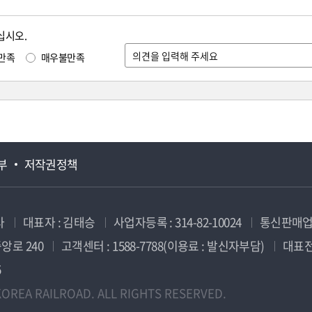
십시오.
만족
매우불만족
부
저작권정책
사
대표자 : 김태승
사업자등록 : 314-82-10024
통신판매업신
앙로 240
고객센터 : 1588-7788(이용료 : 발신자부담)
대표전화
5
OREA RAILROAD. ALL RIGHTS RESERVED.