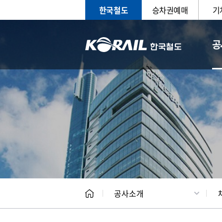
한국철도
승차권예매
기
공
CEO
일반현
공사소개