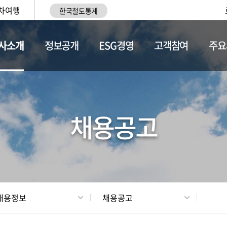
차여행
한국철도통계
사소개
정보공개
ESG경영
고객참여
주요
황
조직현황
채용정보
채용공고
채용정보
채용공고