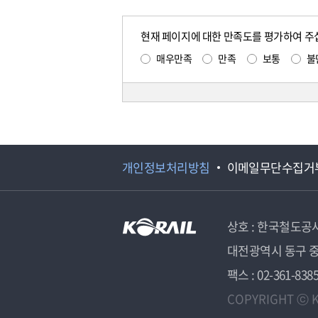
현재 페이지에 대한 만족도를 평가하여 주
매우만족
만족
보통
불
개인정보처리방침
이메일무단수집거
상호 : 한국철도공
대전광역시 동구 중
팩스 : 02-361-838
COPYRIGHT ⓒ K