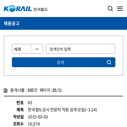
채용공고
검색
총게시물 :
305
건 페이지 :
25
/31
게시물 목록
코레일소개_경영공시_채용공고 목록 - 정보 제공
번호
65
제목
한국철도공사 전문직 직원 공개 모집(~3.24)
작성일
2015-03-03
조회수
16,974