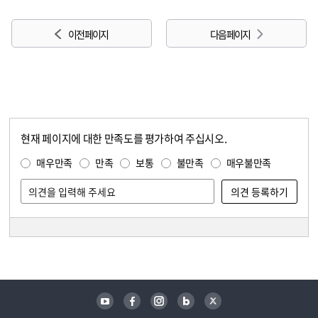
이전 페이지
다음 페이지
현재 페이지에 대한 만족도를 평가하여 주십시오.
콘텐츠 만족도 조사
만족도 조사
매우만족
만족
보통
불만족
매우불만족
담당자 정보
담당자 정보
유튜브
페이스북
인스타그램
블로그
트위터