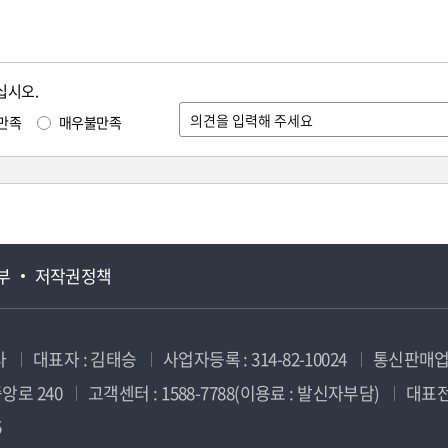
십시오.
만족
매우불만족
부
저작권정책
사
대표자 : 김태승
사업자등록 : 314-82-10024
통신판매업신
앙로 240
고객센터 : 1588-7788(이용료 : 발신자부담)
대표전화
5