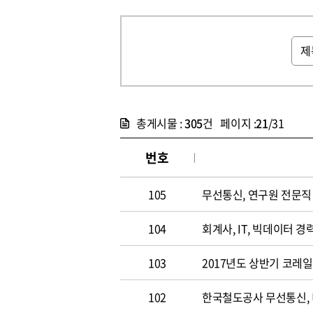
총게시물 :
305
건 페이지 :
21
/31
번호
105
무선통신, 연구원 전문직 채
104
회계사, IT, 빅데이터 경력
103
2017년도 상반기 코레
102
한국철도공사 무선통신,