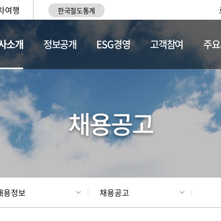
차여행
한국철도통계
사소개
정보공개
ESG경영
고객참여
주요
황
조직현황
채용정보
채용공고
채용정보
채용공고