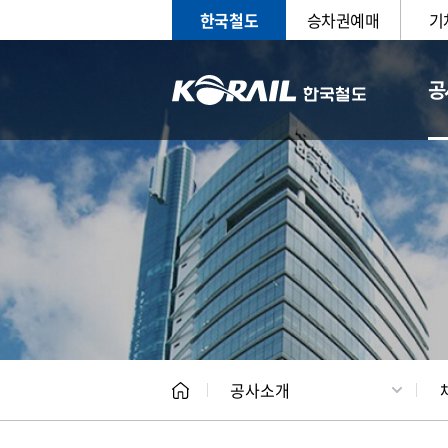
한국철도
승차권예매
기
공
CEO
일반현
공사소개