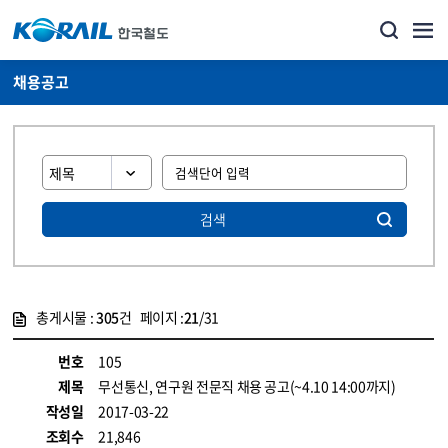
채용공고
검색
총게시물 :
305
건 페이지 :
21
/31
게시물 목록
코레일소개_경영공시_채용공고 목록 - 정보 제공
번호
105
제목
무선통신, 연구원 전문직 채용 공고(~4.10 14:00까지)
작성일
2017-03-22
조회수
21,846