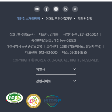
유튜브
페이스북
인스타그램
블로그
트위터
개인정보처리방침
이메일무단수집거부
저작권정책
상호 : 한국철도공사
대표자 : 김태승
사업자등록 : 314-82-10024
통신판매업신고 : 대전 동구-0233호
대전광역시 동구 중앙로 240
고객센터 : 1588-7788(이용료 : 발신자부담)
대표전화 : 042-472-5000
팩스 : 02-361-8385
COPYRIGHT ⓒ KOREA RAILROAD. ALL RIGHTS RESERVED.
계열사
관련사이트