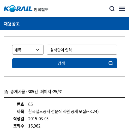
채용공고
검색
총게시물 :
305
건 페이지 :
25
/31
게시물 목록
코레일소개_경영공시_채용공고 목록 - 정보 제공
번호
65
제목
한국철도공사 전문직 직원 공개 모집(~3.24)
작성일
2015-03-03
조회수
16,962