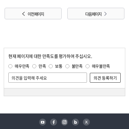
이전 페이지
다음 페이지
현재 페이지에 대한 만족도를 평가하여 주십시오.
콘텐츠 만족도 조사
만족도 조사
매우만족
만족
보통
불만족
매우불만족
담당자 정보
담당자 정보
유튜브
페이스북
인스타그램
블로그
트위터