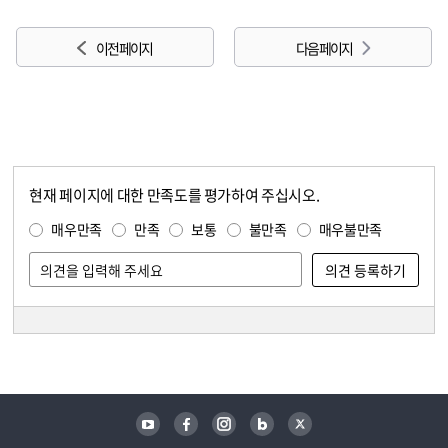
이전 페이지
다음 페이지
현재 페이지에 대한 만족도를 평가하여 주십시오.
콘텐츠 만족도 조사
만족도 조사
매우만족
만족
보통
불만족
매우불만족
담당자 정보
담당자 정보
유튜브
페이스북
인스타그램
블로그
트위터