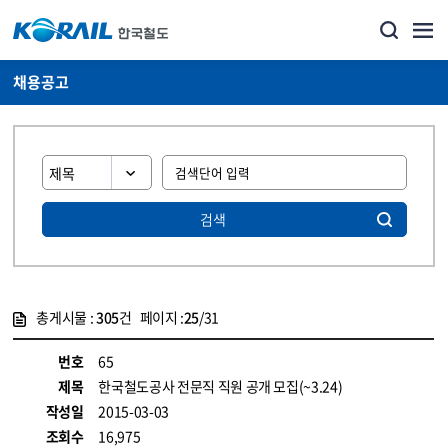
채용공고
검색
총게시물 :
305
건 페이지 :
25
/31
게시물 목록
코레일소개_경영공시_채용공고 목록 - 정보 제공
번호
65
제목
한국철도공사 전문직 직원 공개 모집(~3.24)
작성일
2015-03-03
조회수
16,975