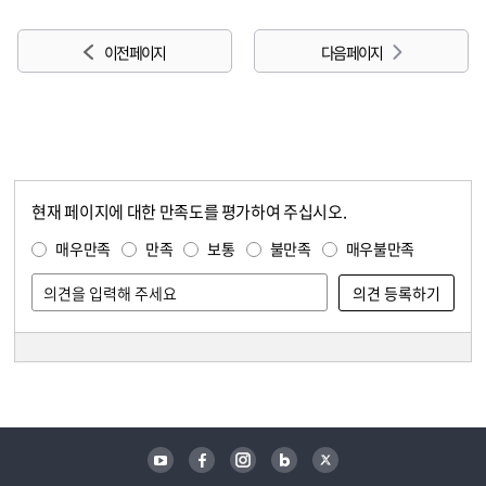
이전 페이지
다음 페이지
현재 페이지에 대한 만족도를 평가하여 주십시오.
콘텐츠 만족도 조사
만족도 조사
매우만족
만족
보통
불만족
매우불만족
담당자 정보
담당자 정보
유튜브
페이스북
인스타그램
블로그
트위터