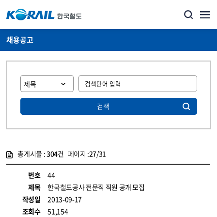
채용공고
검색
총게시물 :
304
건 페이지 :
27
/31
게시물 목록
코레일소개_경영공시_채용공고 목록 - 정보 제공
번호
44
제목
한국철도공사 전문직 직원 공개 모집
작성일
2013-09-17
조회수
51,154