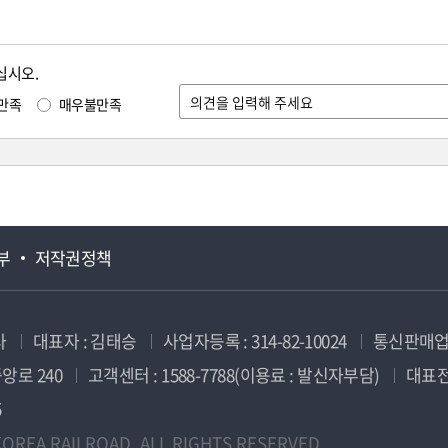
십시오.
만족
매우불만족
부
저작권정책
사
대표자 : 김태승
사업자등록 : 314-82-10024
통신판매업신
앙로 240
고객센터 : 1588-7788(이용료 : 발신자부담)
대표전화
5
OREA RAILROAD. ALL RIGHTS RESERVED.