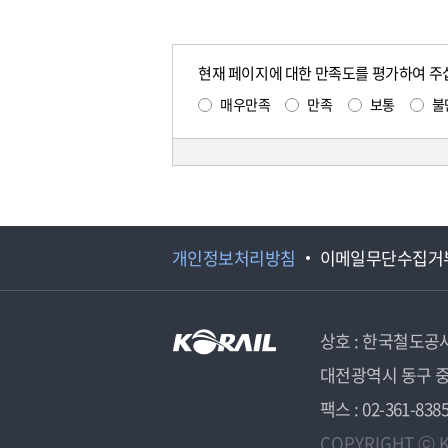
현재 페이지에 대한 만족도를 평가하여 주
매우만족
만족
보통
불
개인정보처리방침
이메일무단수집거
상호 : 한국철도공
대전광역시 동구 중
팩스 : 02-361-838
COPYRIGHT ⓒ K