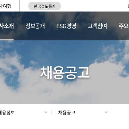
차여행
한국철도통계
사소개
정보공개
ESG경영
고객참여
주요
황
조직현황
채용정보
채용공고
채용정보
채용공고