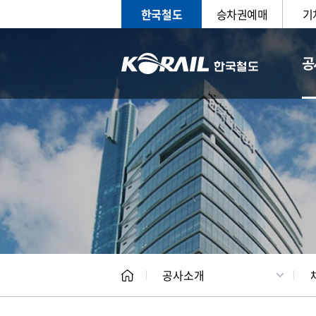
한국철도
승차권예매
기
공
CEO
일반현
공사소개