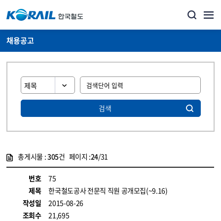
채용공고
검색
총게시물 :
305
건 페이지 :
24
/31
게시물 목록
코레일소개_경영공시_채용공고 목록 - 정보 제공
번호
75
제목
한국철도공사 전문직 직원 공개모집(~9.16)
작성일
2015-08-26
조회수
21,695