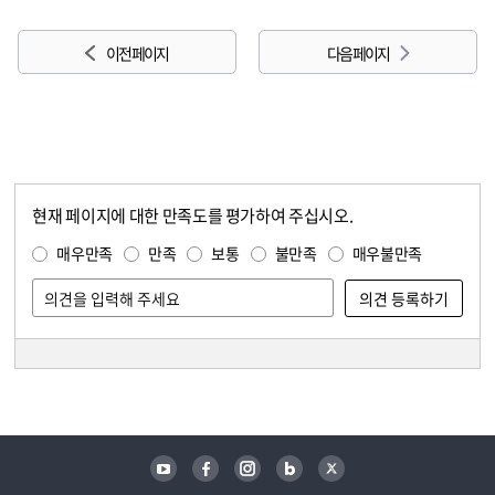
이전 페이지
다음 페이지
현재 페이지에 대한 만족도를 평가하여 주십시오.
콘텐츠 만족도 조사
만족도 조사
매우만족
만족
보통
불만족
매우불만족
담당자 정보
담당자 정보
유튜브
페이스북
인스타그램
블로그
트위터