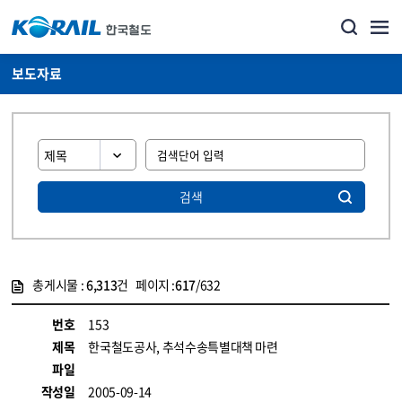
보도자료
검색
총게시물 :
6,313
건 페이지 :
617
/632
게시물 목록
뉴스·홍보_보도자료 목록 - 정보 제공
번호
153
제목
한국철도공사, 추석수송특별대책 마련
파일
작성일
2005-09-14