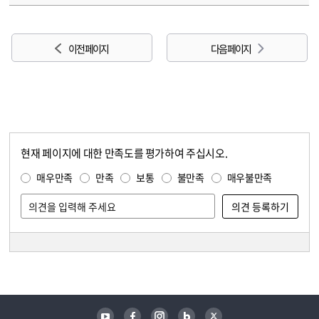
이전 페이지
다음 페이지
현재 페이지에 대한 만족도를 평가하여 주십시오.
콘텐츠 만족도 조사
만족도 조사
매우만족
만족
보통
불만족
매우불만족
담당자 정보
담당자 정보
유튜브
페이스북
인스타그램
블로그
트위터