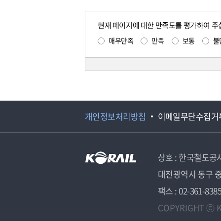
현재 페이지에 대한 만족도를 평가하여 주
매우만족
만족
보통
불
개인정보처리방침
이메일무단수집거
상호 : 한국철도공
대전광역시 동구 중
팩스 : 02-361-838
COPYRIGHT ⓒ K