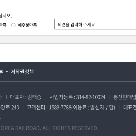
십시오.
만족
매우불만족
부
저작권정책
사
대표자 : 김태승
사업자등록 : 314-82-10024
통신판매업신
앙로 240
고객센터 : 1588-7788(이용료 : 발신자부담)
대표전화
5
OREA RAILROAD. ALL RIGHTS RESERVED.