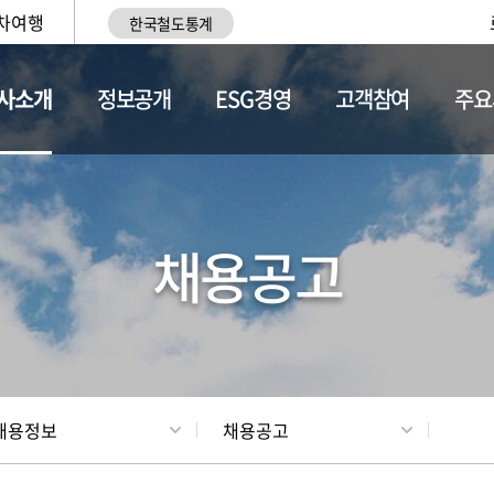
차여행
한국철도통계
사소개
정보공개
ESG경영
고객참여
주요
황
조직현황
채용정보
채용공고
채용정보
채용공고