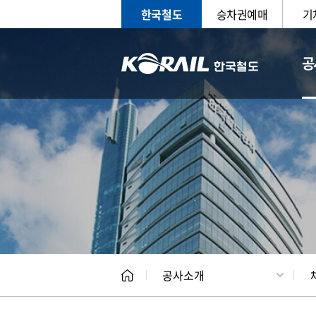
한국철도
승차권예매
기
공
CEO
일반현
공사소개