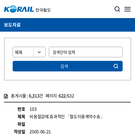
보도자료
검색
총게시물 :
6,313
건 페이지 :
622
/632
게시물 목록
뉴스·홍보_보도자료 목록 - 정보 제공
번호
103
제목
비용절감에 효과적인 「철도이용계약수송」
파일
작성일
2005-06-21