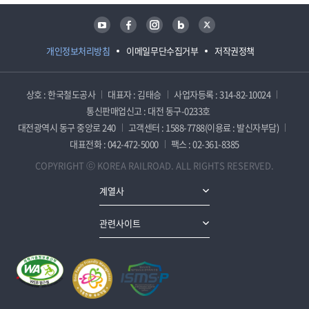
유튜브
페이스북
인스타그램
블로그
트위터
개인정보처리방침
이메일무단수집거부
저작권정책
상호 : 한국철도공사
대표자 : 김태승
사업자등록 : 314-82-10024
통신판매업신고 : 대전 동구-0233호
대전광역시 동구 중앙로 240
고객센터 : 1588-7788(이용료 : 발신자부담)
대표전화 : 042-472-5000
팩스 : 02-361-8385
COPYRIGHT ⓒ KOREA RAILROAD. ALL RIGHTS RESERVED.
계열사
관련사이트