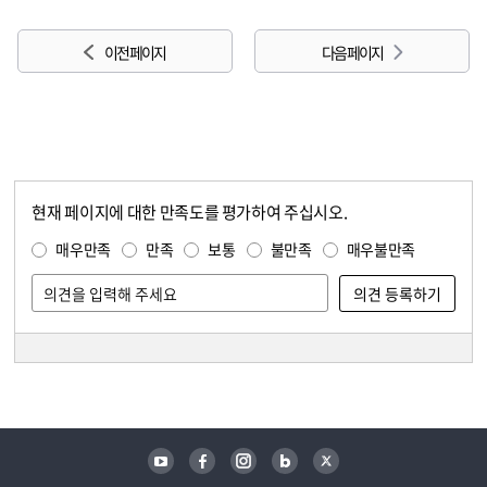
이전 페이지
다음 페이지
현재 페이지에 대한 만족도를 평가하여 주십시오.
콘텐츠 만족도 조사
만족도 조사
매우만족
만족
보통
불만족
매우불만족
담당자 정보
담당자 정보
유튜브
페이스북
인스타그램
블로그
트위터