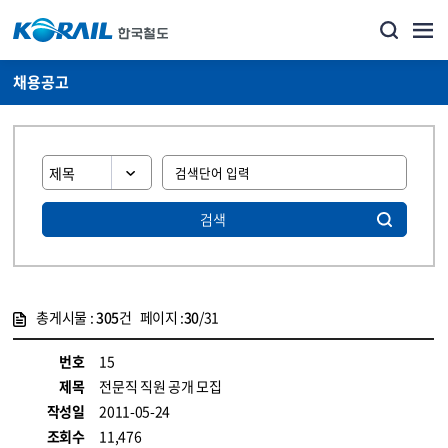
채용공고
검색
총게시물 :
305
건 페이지 :
30
/31
게시물 목록
코레일소개_경영공시_채용공고 목록 - 정보 제공
번호
15
제목
전문직 직원 공개 모집
작성일
2011-05-24
조회수
11,476