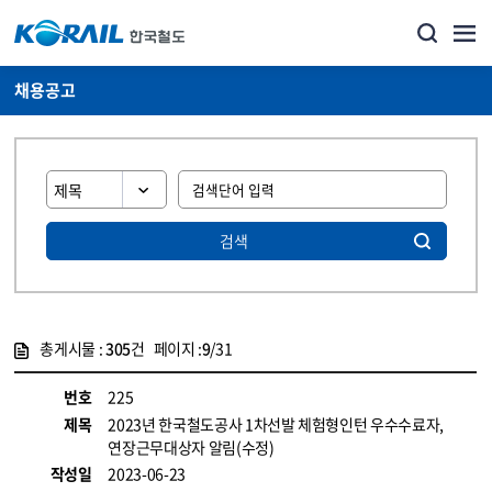
채용공고
검색
총게시물 :
305
건 페이지 :
9
/31
게시물 목록
코레일소개_경영공시_채용공고 목록 - 정보 제공
번호
225
제목
2023년 한국철도공사 1차선발 체험형인턴 우수수료자,
연장근무대상자 알림(수정)
작성일
2023-06-23