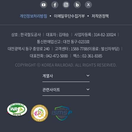
유튜브
페이스북
인스타그램
블로그
트위터
개인정보처리방침
이메일무단수집거부
저작권정책
상호 : 한국철도공사
대표자 : 김태승
사업자등록 : 314-82-10024
통신판매업신고 : 대전 동구-0233호
대전광역시 동구 중앙로 240
고객센터 : 1588-7788(이용료 : 발신자부담)
대표전화 : 042-472-5000
팩스 : 02-361-8385
COPYRIGHT ⓒ KOREA RAILROAD. ALL RIGHTS RESERVED.
계열사
관련사이트