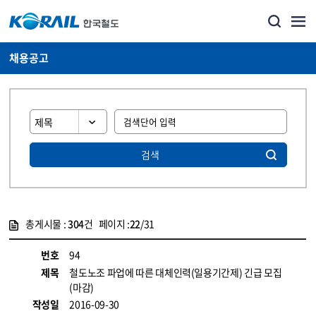
채용공고
검색
총게시물 :
304
건 페이지 :
22
/31
게시물 목록
코레일소개_경영공시_채용공고 목록 - 정보 제공
번호
94
제목
철도노조 파업에 따른 대체인력(일용기간제) 긴급 모집
(마감)
작성일
2016-09-30