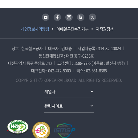
유튜브
페이스북
인스타그램
블로그
트위터
개인정보처리방침
이메일무단수집거부
저작권정책
상호 : 한국철도공사
대표자 : 김태승
사업자등록 : 314-82-10024
통신판매업신고 : 대전 동구-0233호
대전광역시 동구 중앙로 240
고객센터 : 1588-7788(이용료 : 발신자부담)
대표전화 : 042-472-5000
팩스 : 02-361-8385
COPYRIGHT ⓒ KOREA RAILROAD. ALL RIGHTS RESERVED.
계열사
관련사이트