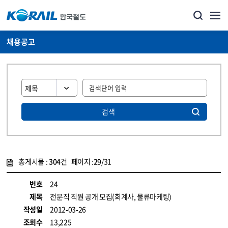
채용공고
검색
총게시물 :
304
건 페이지 :
29
/31
게시물 목록
코레일소개_경영공시_채용공고 목록 - 정보 제공
번호
24
제목
전문직 직원 공개 모집(회계사, 물류마케팅)
작성일
2012-03-26
조회수
13,225