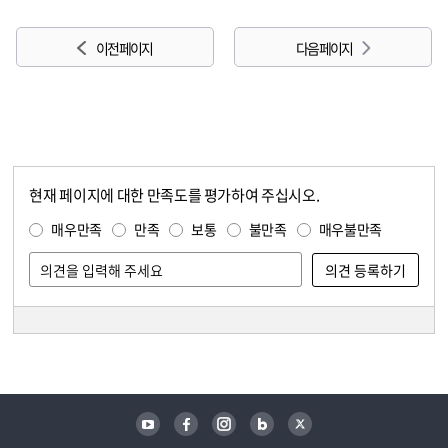
이전 페이지
다음 페이지
현재 페이지에 대한 만족도를 평가하여 주십시오.
콘텐츠 만족도 조사
만족도 조사
매우만족
만족
보통
불만족
매우불만족
담당자 정보
담당자 정보
유튜브
페이스북
인스타그램
블로그
트위터