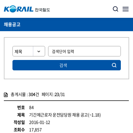
채용공고
검색
총게시물 :
304
건 페이지 :
23
/31
게시물 목록
코레일소개_경영공시_채용공고 목록 - 정보 제공
번호
84
제목
기간제근로자 운전담당원 채용 공고(~1.18)
작성일
2016-01-12
조회수
17,857