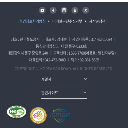
유튜브
페이스북
인스타그램
블로그
트위터
개인정보처리방침
이메일무단수집거부
저작권정책
상호 : 한국철도공사
대표자 : 김태승
사업자등록 : 314-82-10024
통신판매업신고 : 대전 동구-0233호
대전광역시 동구 중앙로 240
고객센터 : 1588-7788(이용료 : 발신자부담)
대표전화 : 042-472-5000
팩스 : 02-361-8385
COPYRIGHT ⓒ KOREA RAILROAD. ALL RIGHTS RESERVED.
계열사
관련사이트