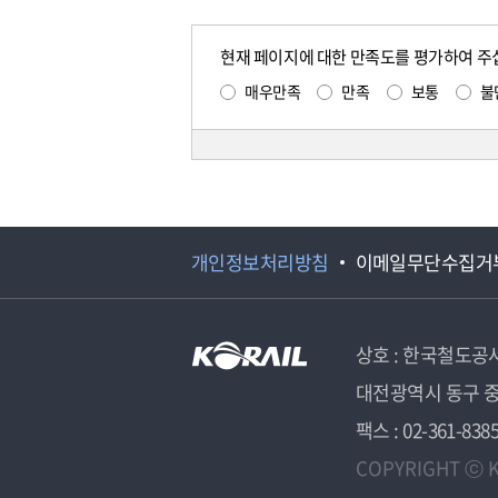
현재 페이지에 대한 만족도를 평가하여 주
매우만족
만족
보통
불
개인정보처리방침
이메일무단수집거
상호 : 한국철도공
대전광역시 동구 중
팩스 : 02-361-838
COPYRIGHT ⓒ K