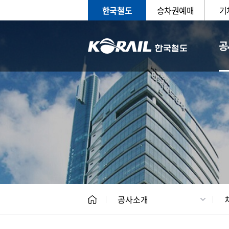
한국철도
승차권예매
기
공
CEO
일반현
공사소개