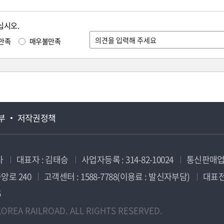
십시오.
만족
매우불만족
부
저작권정책
사
대표자 : 김태승
사업자등록 : 314-82-10024
통신판매업신
앙로 240
고객센터 : 1588-7788(이용료 : 발신자부담)
대표전화
5
OREA RAILROAD. ALL RIGHTS RESERVED.