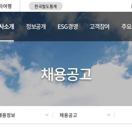
차여행
한국철도통계
사소개
정보공개
ESG경영
고객참여
주요
황
조직현황
채용정보
채용공고
채용정보
채용공고