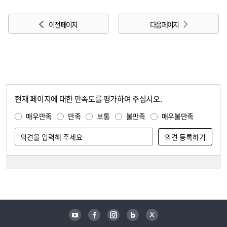
이전 페이지
다음 페이지
현재 페이지에 대한 만족도를 평가하여 주십시오.
콘텐츠 만족도 조사
만족도 조사
매우만족
만족
보통
불만족
매우불만족
담당자 정보
담당자 정보
유튜브
페이스북
인스타그램
블로그
트위터