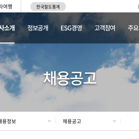
차여행
한국철도통계
사소개
정보공개
ESG경영
고객참여
주요
황
조직현황
채용정보
채용공고
채용정보
채용공고