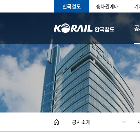
한국철도
승차권예매
기
공
CEO
일반현
공사소개