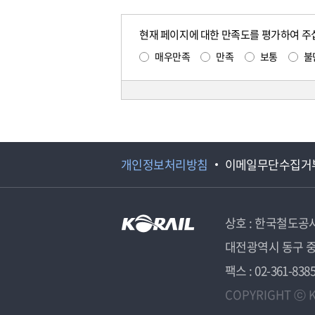
현재 페이지에 대한 만족도를 평가하여 주
매우만족
만족
보통
불
개인정보처리방침
이메일무단수집거
상호 : 한국철도공
대전광역시 동구 중
팩스 : 02-361-838
COPYRIGHT ⓒ K