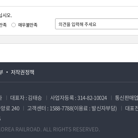
십시오.
만족
매우불만족
부
저작권정책
사
대표자 : 김태승
사업자등록 : 314-82-10024
통신판매업신
앙로 240
고객센터 : 1588-7788(이용료 : 발신자부담)
대표전화
5
OREA RAILROAD. ALL RIGHTS RESERVED.