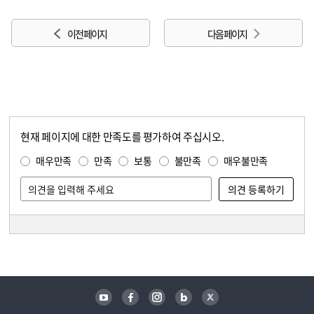
이전 페이지
다음 페이지
현재 페이지에 대한 만족도를 평가하여 주십시오.
콘텐츠 만족도 조사
만족도 조사
매우만족
만족
보통
불만족
매우불만족
담당자 정보
담당자 정보
유튜브
페이스북
인스타그램
블로그
트위터