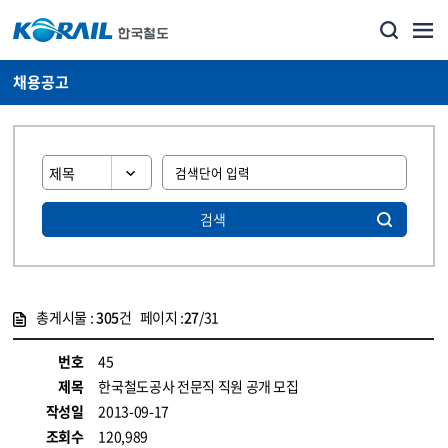
채용공고
검색
총게시물 :
305
건 페이지 :
27
/31
게시물 목록
코레일소개_경영공시_채용공고 목록 - 정보 제공
번호
45
제목
한국철도공사 전문직 직원 공개 모집
작성일
2013-09-17
조회수
120,989