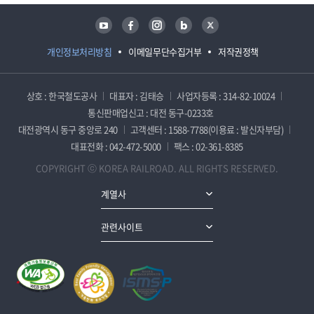
유튜브
페이스북
인스타그램
블로그
트위터
개인정보처리방침
이메일무단수집거부
저작권정책
상호 : 한국철도공사
대표자 : 김태승
사업자등록 : 314-82-10024
통신판매업신고 : 대전 동구-0233호
대전광역시 동구 중앙로 240
고객센터 : 1588-7788(이용료 : 발신자부담)
대표전화 : 042-472-5000
팩스 : 02-361-8385
COPYRIGHT ⓒ KOREA RAILROAD. ALL RIGHTS RESERVED.
계열사
관련사이트