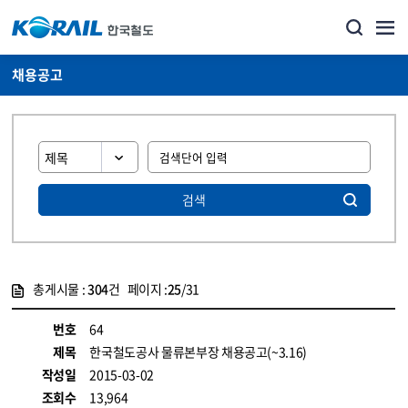
채용공고
검색
총게시물 :
304
건 페이지 :
25
/31
게시물 목록
코레일소개_경영공시_채용공고 목록 - 정보 제공
번호
64
제목
한국철도공사 물류본부장 채용공고(~3.16)
작성일
2015-03-02
조회수
13,964