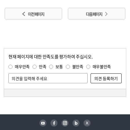
이전 페이지
다음 페이지
현재 페이지에 대한 만족도를 평가하여 주십시오.
콘텐츠 만족도 조사
만족도 조사
매우만족
만족
보통
불만족
매우불만족
담당자 정보
담당자 정보
유튜브
페이스북
인스타그램
블로그
트위터