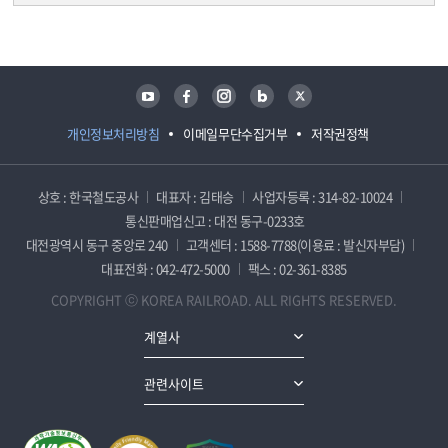
담당자 정보
담당자 정보
유튜브
페이스북
인스타그램
블로그
트위터
개인정보처리방침
이메일무단수집거부
저작권정책
상호 : 한국철도공사
대표자 : 김태승
사업자등록 : 314-82-10024
통신판매업신고 : 대전 동구-0233호
대전광역시 동구 중앙로 240
고객센터 : 1588-7788(이용료 : 발신자부담)
대표전화 : 042-472-5000
팩스 : 02-361-8385
COPYRIGHT ⓒ KOREA RAILROAD. ALL RIGHTS RESERVED.
계열사
관련사이트