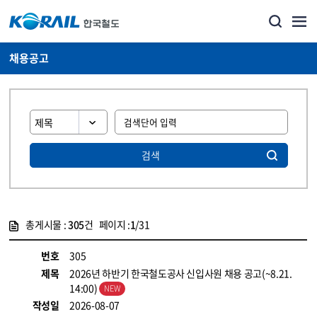
채용공고
검색
총게시물 :
305
건 페이지 :
1
/31
게시물 목록
코레일소개_경영공시_채용공고 목록 - 정보 제공
번호
305
제목
2026년 하반기 한국철도공사 신입사원 채용 공고(~8.21.
14:00)
작성일
2026-08-07