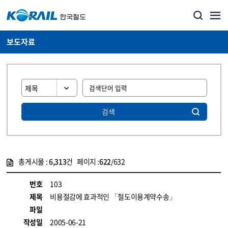
보도자료
검색
총게시물 :
6,313
건 페이지 :
622
/632
게시물 목록
뉴스·홍보_보도자료 목록 - 정보 제공
번호
103
제목
비용절감에 효과적인 「철도이용계약수송」
파일
작성일
2005-06-21