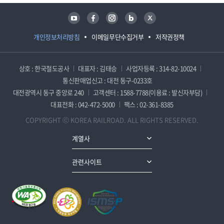
유튜브
페이스북
인스타그램
블로그
트위터
개인정보처리방침
이메일무단수집거부
저작권정책
상호 : 한국철도공사
대표자 : 김태승
사업자등록 : 314-82-10024
통신판매업신고 : 대전 동구-0233호
대전광역시 동구 중앙로 240
고객센터 : 1588-7788(이용료 : 발신자부담)
대표전화 : 042-472-5000
팩스 : 02-361-8385
COPYRIGHT ⓒ KOREA RAILROAD. ALL RIGHTS RESERVED.
계열사
관련사이트