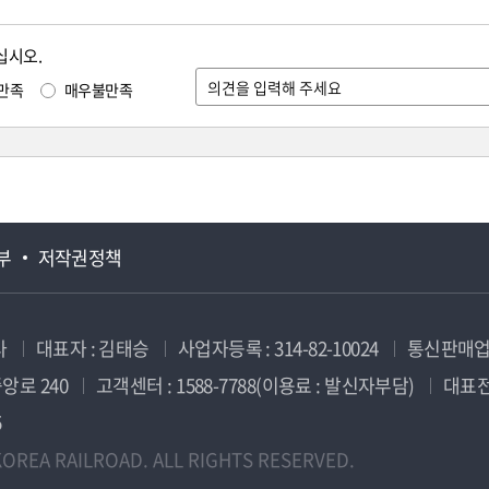
십시오.
만족
매우불만족
부
저작권정책
사
대표자 : 김태승
사업자등록 : 314-82-10024
통신판매업신
앙로 240
고객센터 : 1588-7788(이용료 : 발신자부담)
대표전화
5
OREA RAILROAD. ALL RIGHTS RESERVED.