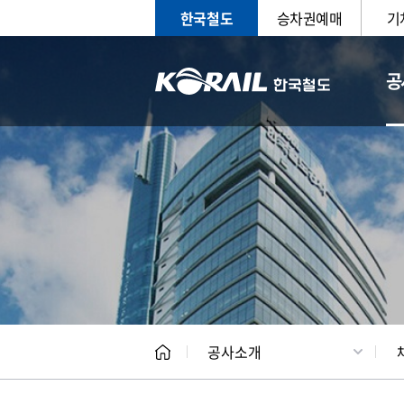
한국철도
승차권예매
기
공
CEO
일반현
공사소개