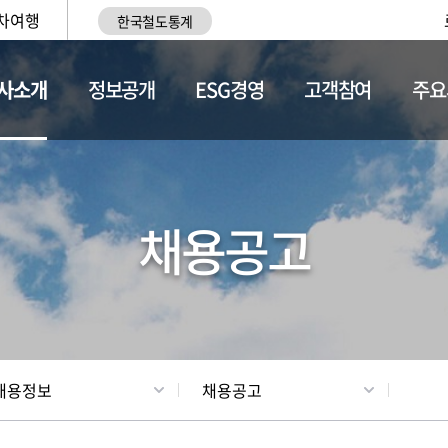
차여행
한국철도통계
사소개
정보공개
ESG경영
고객참여
주요
황
조직현황
채용정보
채용공고
채용정보
채용공고