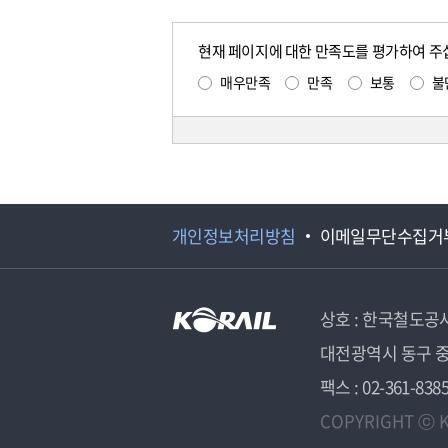
현재 페이지에 대한 만족도를 평가하여 주
매우만족
만족
보통
불
개인정보처리방침
이메일무단수집거
상호 : 한국철도공
대전광역시 동구 중
팩스 : 02-361-838
COPYRIGHT ⓒ K