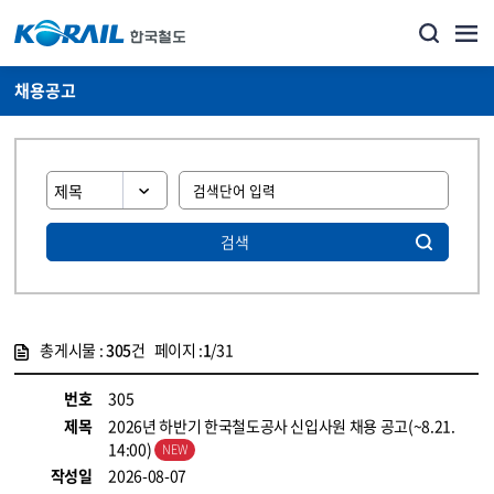
채용공고
검색
총게시물 :
305
건 페이지 :
1
/31
게시물 목록
코레일소개_경영공시_채용공고 목록 - 정보 제공
번호
305
제목
2026년 하반기 한국철도공사 신입사원 채용 공고(~8.21.
14:00)
작성일
2026-08-07