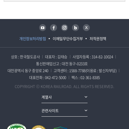
담당자 정보
담당자 정보
유튜브
페이스북
인스타그램
블로그
트위터
개인정보처리방침
이메일무단수집거부
저작권정책
상호 : 한국철도공사
대표자 : 김태승
사업자등록 : 314-82-10024
통신판매업신고 : 대전 동구-0233호
대전광역시 동구 중앙로 240
고객센터 : 1588-7788(이용료 : 발신자부담)
대표전화 : 042-472-5000
팩스 : 02-361-8385
COPYRIGHT ⓒ KOREA RAILROAD. ALL RIGHTS RESERVED.
계열사
관련사이트