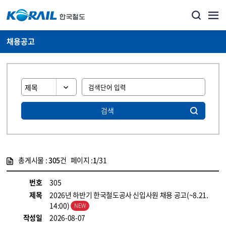
채용공고
검색
총게시물 :
305
건 페이지 :
1
/31
게시물 목록
코레일소개_경영공시_채용공고 목록 - 정보 제공
번호
305
제목
2026년 하반기 한국철도공사 신입사원 채용 공고(~8.21.
14:00)
작성일
2026-08-07