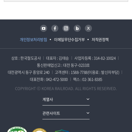
담당자 정보
담당자 정보
유튜브
페이스북
인스타그램
블로그
트위터
개인정보처리방침
이메일무단수집거부
저작권정책
상호 : 한국철도공사
대표자 : 김태승
사업자등록 : 314-82-10024
통신판매업신고 : 대전 동구-0233호
대전광역시 동구 중앙로 240
고객센터 : 1588-7788(이용료 : 발신자부담)
대표전화 : 042-472-5000
팩스 : 02-361-8385
COPYRIGHT ⓒ KOREA RAILROAD. ALL RIGHTS RESERVED.
계열사
관련사이트