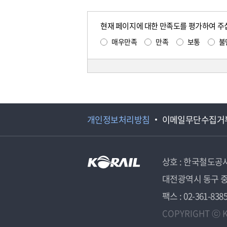
현재 페이지에 대한 만족도를 평가하여 주
매우만족
만족
보통
불
개인정보처리방침
이메일무단수집거
상호 : 한국철도공
대전광역시 동구 중
팩스 : 02-361-838
COPYRIGHT ⓒ K