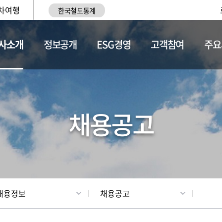
차여행
한국철도통계
사소개
정보공개
ESG경영
고객참여
주요
황
조직현황
채용정보
채용공고
채용정보
채용공고