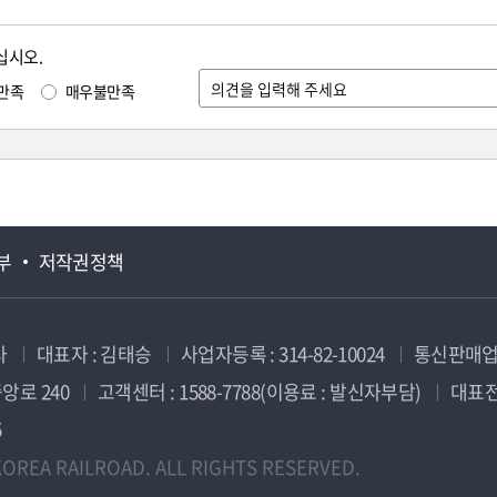
십시오.
만족
매우불만족
부
저작권정책
사
대표자 : 김태승
사업자등록 : 314-82-10024
통신판매업신
앙로 240
고객센터 : 1588-7788(이용료 : 발신자부담)
대표전화
5
OREA RAILROAD. ALL RIGHTS RESERVED.