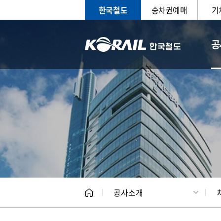
한국철도
승차권예매
기
공
CEO
일반현
공사소개