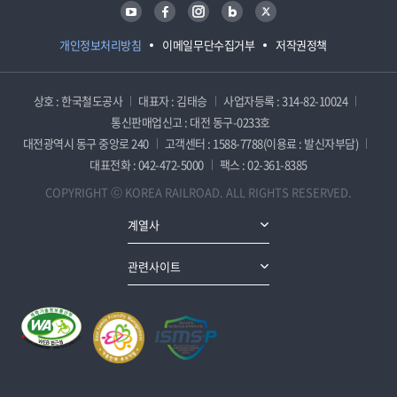
유튜브
페이스북
인스타그램
블로그
트위터
개인정보처리방침
이메일무단수집거부
저작권정책
상호 : 한국철도공사
대표자 : 김태승
사업자등록 : 314-82-10024
통신판매업신고 : 대전 동구-0233호
대전광역시 동구 중앙로 240
고객센터 : 1588-7788(이용료 : 발신자부담)
대표전화 : 042-472-5000
팩스 : 02-361-8385
COPYRIGHT ⓒ KOREA RAILROAD. ALL RIGHTS RESERVED.
계열사
관련사이트