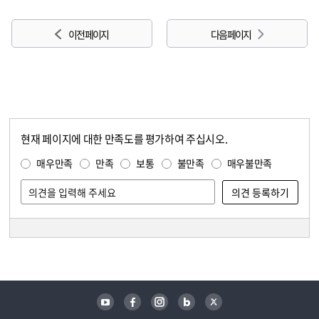
이전 페이지
다음 페이지
현재 페이지에 대한 만족도를 평가하여 주십시오.
콘텐츠 만족도 조사
만족도 조사
매우만족
만족
보통
불만족
매우불만족
담당자 정보
담당자 정보
유튜브
페이스북
인스타그램
블로그
트위터