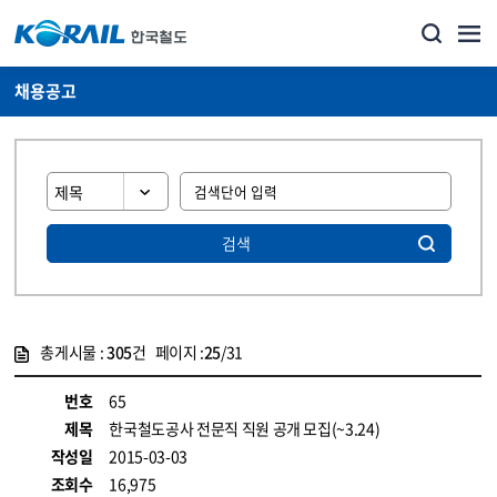
채용공고
검색
총게시물 :
305
건 페이지 :
25
/31
게시물 목록
코레일소개_경영공시_채용공고 목록 - 정보 제공
번호
65
제목
한국철도공사 전문직 직원 공개 모집(~3.24)
작성일
2015-03-03
조회수
16,975