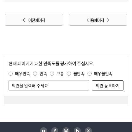
이전 페이지
다음 페이지
현재 페이지에 대한 만족도를 평가하여 주십시오.
콘텐츠 만족도 조사
만족도 조사
매우만족
만족
보통
불만족
매우불만족
담당자 정보
담당자 정보
유튜브
페이스북
인스타그램
블로그
트위터