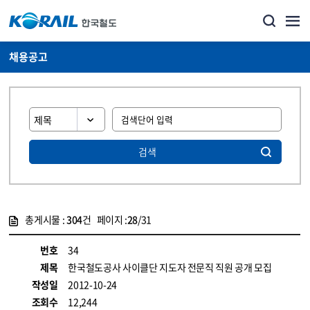
채용공고
검색
총게시물 :
304
건 페이지 :
28
/31
게시물 목록
코레일소개_경영공시_채용공고 목록 - 정보 제공
번호
34
제목
한국철도공사 사이클단 지도자 전문직 직원 공개 모집
작성일
2012-10-24
조회수
12,244