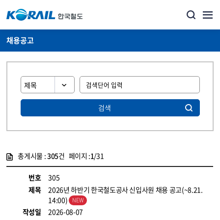
채용공고
검색
총게시물 :
305
건 페이지 :
1
/31
게시물 목록
코레일소개_경영공시_채용공고 목록 - 정보 제공
번호
305
제목
2026년 하반기 한국철도공사 신입사원 채용 공고(~8.21.
14:00)
작성일
2026-08-07