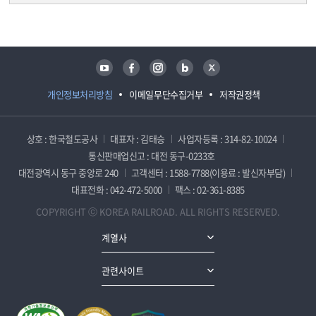
담당자 정보
담당자 정보
유튜브
페이스북
인스타그램
블로그
트위터
개인정보처리방침
이메일무단수집거부
저작권정책
상호 : 한국철도공사
대표자 : 김태승
사업자등록 : 314-82-10024
통신판매업신고 : 대전 동구-0233호
대전광역시 동구 중앙로 240
고객센터 : 1588-7788(이용료 : 발신자부담)
대표전화 : 042-472-5000
팩스 : 02-361-8385
COPYRIGHT ⓒ KOREA RAILROAD. ALL RIGHTS RESERVED.
계열사
관련사이트