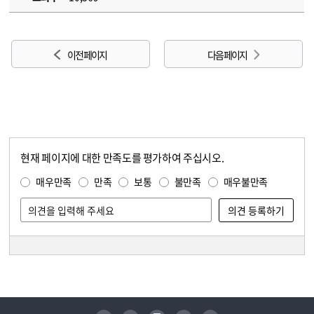
이전 페이지
다음 페이지
현재 페이지에 대한 만족도를 평가하여 주십시오.
콘텐츠 만족도 조사
만족도 조사
매우만족
만족
보통
불만족
매우불만족
담당자 정보
담당자 정보
유튜브
페이스북
인스타그램
블로그
트위터