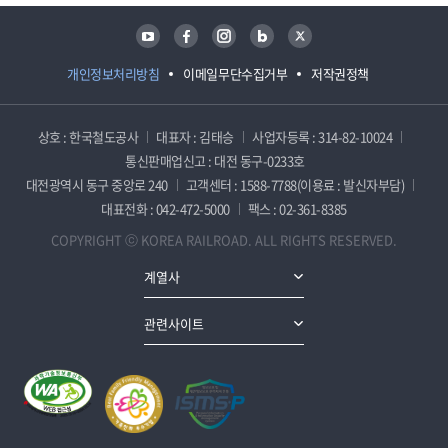
유튜브
페이스북
인스타그램
블로그
트위터
개인정보처리방침
이메일무단수집거부
저작권정책
상호 : 한국철도공사
대표자 : 김태승
사업자등록 : 314-82-10024
통신판매업신고 : 대전 동구-0233호
대전광역시 동구 중앙로 240
고객센터 : 1588-7788(이용료 : 발신자부담)
대표전화 : 042-472-5000
팩스 : 02-361-8385
COPYRIGHT ⓒ KOREA RAILROAD. ALL RIGHTS RESERVED.
계열사
관련사이트