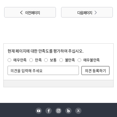
이전 페이지
다음 페이지
현재 페이지에 대한 만족도를 평가하여 주십시오.
콘텐츠 만족도 조사
만족도 조사
매우만족
만족
보통
불만족
매우불만족
담당자 정보
담당자 정보
유튜브
페이스북
인스타그램
블로그
트위터