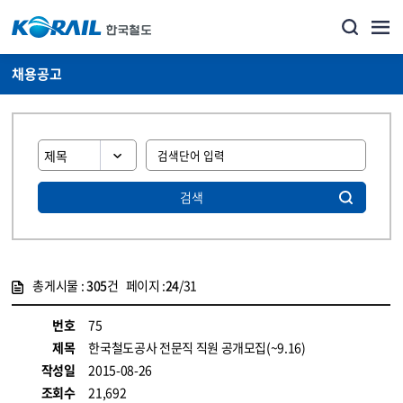
채용공고
검색
총게시물 :
305
건 페이지 :
24
/31
게시물 목록
코레일소개_경영공시_채용공고 목록 - 정보 제공
번호
75
제목
한국철도공사 전문직 직원 공개모집(~9.16)
작성일
2015-08-26
조회수
21,692