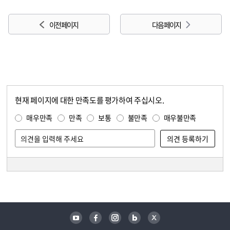
이전 페이지
다음 페이지
현재 페이지에 대한 만족도를 평가하여 주십시오.
콘텐츠 만족도 조사
만족도 조사
매우만족
만족
보통
불만족
매우불만족
담당자 정보
담당자 정보
유튜브
페이스북
인스타그램
블로그
트위터