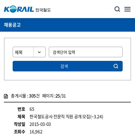
채용공고
검색
총게시물 :
305
건 페이지 :
25
/31
게시물 목록
코레일소개_경영공시_채용공고 목록 - 정보 제공
번호
65
제목
한국철도공사 전문직 직원 공개 모집(~3.24)
작성일
2015-03-03
조회수
16,962