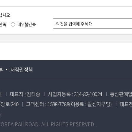
십시오.
만족
매우불만족
부
저작권정책
사
대표자 : 김태승
사업자등록 : 314-82-10024
통신판매업신
앙로 240
고객센터 : 1588-7788(이용료 : 발신자부담)
대표전화
5
OREA RAILROAD. ALL RIGHTS RESERVED.