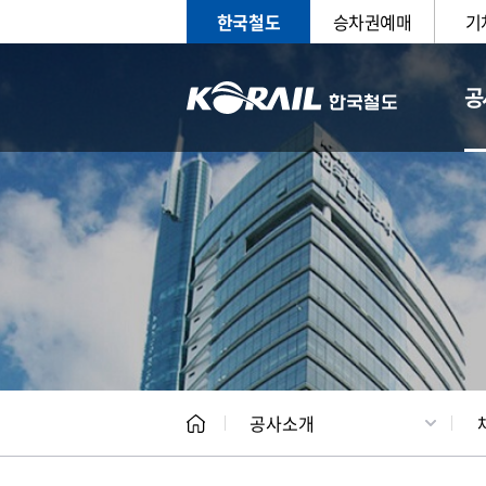
한국철도
승차권예매
기
공
CEO
일반현
공사소개