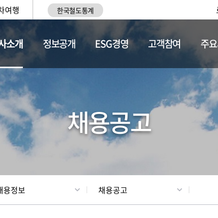
차여행
한국철도통계
사소개
정보공개
ESG경영
고객참여
주요
황
조직현황
채용정보
채용공고
채용정보
채용공고