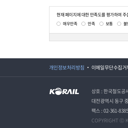
현재 페이지에 대한 만족도를 평가하여 주
매우만족
만족
보통
불
개인정보처리방침
이메일무단수집거
상호 : 한국철도공
대전광역시 동구 중
팩스 : 02-361-838
COPYRIGHT ⓒ K