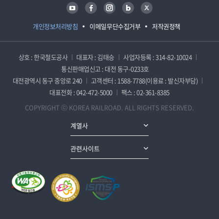
유튜브
페이스북
인스타그램
블로그
트위터
개인정보처리방침
이메일무단수집거부
저작권정책
상호 : 한국철도공사
대표자 : 김태승
사업자등록 : 314-82-10024
통신판매업신고 : 대전 동구-0233호
대전광역시 동구 중앙로 240
고객센터 : 1588-7788(이용료 : 발신자부담)
대표전화 : 042-472-5000
팩스 : 02-361-8385
COPYRIGHT ⓒ KOREA RAILROAD. ALL RIGHTS RESERVED.
계열사
관련사이트