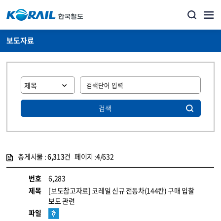
보도자료
검색
총게시물 :
6,313
건 페이지 :
4
/632
게시물 목록
뉴스·홍보_보도자료 목록 - 정보 제공
번호
6,283
제목
[보도참고자료] 코레일 신규 전동차(144칸) 구매 입찰
보도 관련
파일