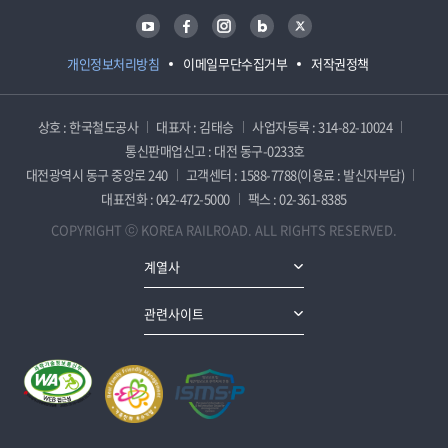
유튜브
페이스북
인스타그램
블로그
트위터
개인정보처리방침
이메일무단수집거부
저작권정책
상호 : 한국철도공사
대표자 : 김태승
사업자등록 : 314-82-10024
통신판매업신고 : 대전 동구-0233호
대전광역시 동구 중앙로 240
고객센터 : 1588-7788(이용료 : 발신자부담)
대표전화 : 042-472-5000
팩스 : 02-361-8385
COPYRIGHT ⓒ KOREA RAILROAD. ALL RIGHTS RESERVED.
계열사
관련사이트