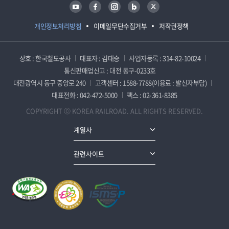
유튜브
페이스북
인스타그램
블로그
트위터
개인정보처리방침
이메일무단수집거부
저작권정책
상호 : 한국철도공사
대표자 : 김태승
사업자등록 : 314-82-10024
통신판매업신고 : 대전 동구-0233호
대전광역시 동구 중앙로 240
고객센터 : 1588-7788(이용료 : 발신자부담)
대표전화 : 042-472-5000
팩스 : 02-361-8385
COPYRIGHT ⓒ KOREA RAILROAD. ALL RIGHTS RESERVED.
계열사
관련사이트