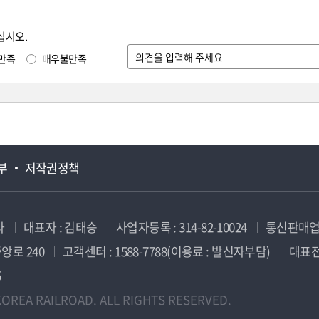
십시오.
만족
매우불만족
부
저작권정책
사
대표자 : 김태승
사업자등록 : 314-82-10024
통신판매업신
앙로 240
고객센터 : 1588-7788(이용료 : 발신자부담)
대표전화
5
OREA RAILROAD. ALL RIGHTS RESERVED.