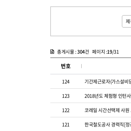
총게시물 :
304
건 페이지 :
19
/31
번호
124
기간제근로자(가스설비담당원)
123
2018년도 체험형 인턴사원 
122
코레일 시간선택제 사원 모집 
121
한국철도공사 경력직[정규직]