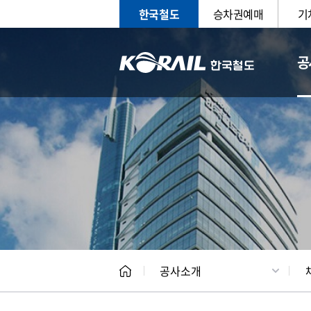
한국철도
승차권예매
기
공
CEO
일반현
공사소개