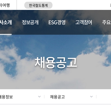
차여행
한국철도통계
사소개
정보공개
ESG경영
고객참여
주요
황
조직현황
채용정보
채용공고
채용정보
채용공고