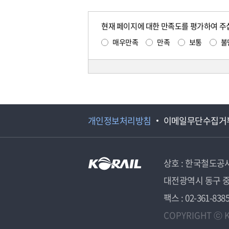
현재 페이지에 대한 만족도를 평가하여 주
매우만족
만족
보통
불
개인정보처리방침
이메일무단수집거
상호 : 한국철도공
대전광역시 동구 중
팩스 : 02-361-838
COPYRIGHT ⓒ K